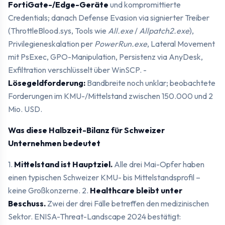
FortiGate-/Edge-Geräte
und kompromittierte
Credentials; danach Defense Evasion via signierter Treiber
(ThrottleBlood.sys, Tools wie
All.exe
/
Allpatch2.exe
),
Privilegieneskalation per
PowerRun.exe
, Lateral Movement
mit PsExec, GPO-Manipulation, Persistenz via AnyDesk,
Exfiltration verschlüsselt über WinSCP. -
Lösegeldforderung:
Bandbreite noch unklar; beobachtete
Forderungen im KMU-/Mittelstand zwischen 150.000 und 2
Mio. USD.
Was diese Halbzeit-Bilanz für Schweizer
Unternehmen bedeutet
1.
Mittelstand ist Hauptziel.
Alle drei Mai-Opfer haben
einen typischen Schweizer KMU- bis Mittelstandsprofil –
keine Großkonzerne. 2.
Healthcare bleibt unter
Beschuss.
Zwei der drei Fälle betreffen den medizinischen
Sektor. ENISA-Threat-Landscape 2024 bestätigt: