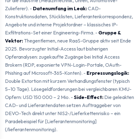
für die Industrie (Medizintechnik, Uhren, Automotive-
Zulieferer). -
Datenumfang im Leak:
CAD-
Konstruktionsdaten, Stücklisten, Lieferantenkorrespondenz,
Angebote und interne Projektordner – klassisches IP-
Exfiltrations-Set einer Engineering-Firma. -
Gruppe &
Vektor:
Thegentlemen, neue RaaS-Gruppe aktiv seit Ende
2025. Bevorzugter Initial-Access laut bisherigen
Opferanalysen: zugekaufte Zugänge bei Initial Access
Brokern (RDP, exponierte VPN-Login-Portale, OAuth-
Phishing auf Microsoft-365-Konten). -
Erpressungslogik:
Double Extortion mit kurzem Verhandlungsfenster (typisch
5–10 Tage). Lösegeldforderungen bei vergleichbaren KMU-
Opfern: USD 150 000 – 2 Mio. -
Side-Effect:
Die geleakten
CAD- und Lieferantendaten setzen Auftraggeber von
DEVO-Tech direkt unter NIS2-/Lieferkettenrisiko – ein
Paradebeispiel für [Lieferantenmonitoring]
(/lieferantenmonitoring).