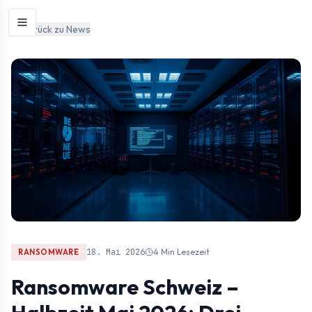
Zum Inhalt springen
Zurück zu News
18. Mai 2026
4 Min
Lesezeit
RANSOMWARE
Ransomware Schweiz –