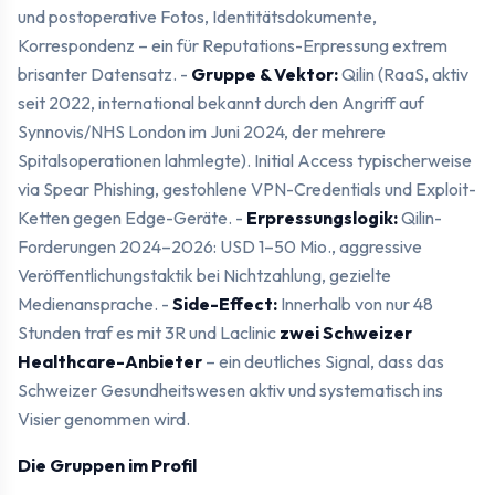
und postoperative Fotos, Identitätsdokumente,
Korrespondenz – ein für Reputations-Erpressung extrem
brisanter Datensatz. -
Gruppe & Vektor:
Qilin (RaaS, aktiv
seit 2022, international bekannt durch den Angriff auf
Synnovis/NHS London im Juni 2024, der mehrere
Spitalsoperationen lahmlegte). Initial Access typischerweise
via Spear Phishing, gestohlene VPN-Credentials und Exploit-
Ketten gegen Edge-Geräte. -
Erpressungslogik:
Qilin-
Forderungen 2024–2026: USD 1–50 Mio., aggressive
Veröffentlichungstaktik bei Nichtzahlung, gezielte
Medienansprache. -
Side-Effect:
Innerhalb von nur 48
Stunden traf es mit 3R und Laclinic
zwei Schweizer
Healthcare-Anbieter
– ein deutliches Signal, dass das
Schweizer Gesundheitswesen aktiv und systematisch ins
Visier genommen wird.
Die Gruppen im Profil