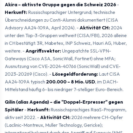
Akira – aktivste Gruppe gegen die Schweiz 2026
-
Herkunft:
Russischsprachiger Untergrund; technische
Überschneidungen zu Conti-Alumni dokumentiert (CISA
Advisory AA24-109A, April 2024). -
Aktivität CH:
2024
unter den Top-3-Gruppen weltweit (CISA/FBI), 2026 alleine
in CH bestätigt: 3R, Mabetex, INP Schweiz, Hauri AG, Huber,
weitere. -
Angriffsvektor:
Ungepatchte SSL-VPN-
Gateways (Cisco ASA, SonicWall, Fortinet) ohne MFA;
Ausnutzung von CVE-2024-40766 (SonicWall) und CVE-
2023-20269 (Cisco). -
Lösegeldforderung:
Laut CISA
AA24-109A typisch
200.000 – 8 Mio. USD
, im DACH-
Mittelstand häufig 6- bis niedriger 7-stelliger Euro-Bereich.
Qilin (alias Agenda) – die "Doppel-Erpresser" gegen
Spitäler
-
Herkunft:
Russischsprachiges RaaS-Programm,
aktiv seit 2022. -
Aktivität CH:
2026 mehrere CH-Opfer
(Laclinic-Montreux, Muller Technology, Gericke);
international bekannt durch den Angriff auf Synnovis (NHS