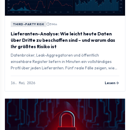
THIRD-PARTY RISK
3 Min
Lieferanten-Analyse: Wie leicht heute Daten
über Dritte zu beschaffen sind – und warum das
Ihr größtes Risiko ist
Datenbroker, Leak-Aggregatoren und öffentlich
einsehbare Register liefern in Minuten ein vollständiges
Profil über jeden Lieferanten. Fünf reale Fälle zeigen, wie
nah die Gefahr ist.
16. Mai 2026
Lesen