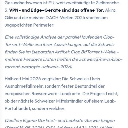
Gesundheitswesen ist EU-weit zweithäufigste Zielbranche.
3.
VPN- und Edge-Geräte sind das offene Tor.
Akira,
Qilin und die meisten DACH-Wellen 2026 starten am
ungepatchten Perimeter.
Eine vollständige Analyse der parallel laufenden Clop-
Torrent-Welle und ihrer Auswirkungen auf die Schweiz
finden Sie im [separaten Artikel: Clop BitTorrent-Welle –
mehrere Petabyte Daten treffen die Schweiz](/news/clop-
torrent-petabyte-schweiz-2026).
Halbzeit Mai 2026 zeigt klar: Die Schweiz ist kein
Ausnahmefall mehr, sondern fester Bestandteil der
europäischen Ransomware-Landkarte. Die Frage ist nicht,
ob der nächste Schweizer Mittelständler auf einem Leak-
Portal landet, sondern welcher.
Quellen: Eigene Darknet- und Leaksite-Auswertungen
(Stand 18.05.2026), CISA Advisory AA24-109A (Akira),