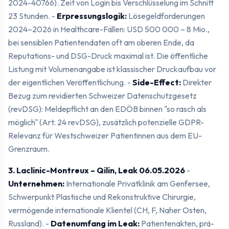
2024-40766). Zeit von Login bis Verschlüsselung im Schnitt
23 Stunden. -
Erpressungslogik:
Lösegeldforderungen
2024–2026 in Healthcare-Fällen: USD 500 000 – 8 Mio.,
bei sensiblen Patientendaten oft am oberen Ende, da
Reputations- und DSG-Druck maximal ist. Die öffentliche
Listung mit Volumenangabe ist klassischer Druckaufbau vor
der eigentlichen Veröffentlichung. -
Side-Effect:
Direkter
Bezug zum revidierten Schweizer Datenschutzgesetz
(revDSG): Meldepflicht an den EDÖB binnen "so rasch als
möglich" (Art. 24 revDSG), zusätzlich potenzielle GDPR-
Relevanz für Westschweizer Patientinnen aus dem EU-
Grenzraum.
3. Laclinic-Montreux – Qilin, Leak 06.05.2026
-
Unternehmen:
Internationale Privatklinik am Genfersee,
Schwerpunkt Plastische und Rekonstruktive Chirurgie,
vermögende internationale Klientel (CH, F, Naher Osten,
Russland). -
Datenumfang im Leak:
Patientenakten, prä-