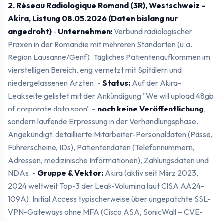
2. Réseau Radiologique Romand (3R), Westschweiz –
Akira, Listung 08.05.2026 (Daten bislang nur
angedroht)
-
Unternehmen:
Verbund radiologischer
Praxen in der Romandie mit mehreren Standorten (u.a.
Region Lausanne/Genf). Tägliches Patientenaufkommen im
vierstelligen Bereich, eng vernetzt mit Spitälern und
niedergelassenen Ärzten. -
Status:
Auf der Akira-
Leakseite gelistet mit der Ankündigung "We will upload 48gb
of corporate data soon" –
noch keine Veröffentlichung
,
sondern laufende Erpressung in der Verhandlungsphase.
Angekündigt: detaillierte Mitarbeiter-Personaldaten (Pässe,
Führerscheine, IDs), Patientendaten (Telefonnummern,
Adressen, medizinische Informationen), Zahlungsdaten und
NDAs. -
Gruppe & Vektor:
Akira (aktiv seit März 2023,
2024 weltweit Top-3 der Leak-Volumina laut CISA AA24-
109A). Initial Access typischerweise über ungepatchte SSL-
VPN-Gateways ohne MFA (Cisco ASA, SonicWall – CVE-