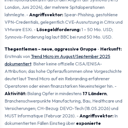
London, Juni 2024), der mehrere Spitaloperationen
lahmlegte. -
Angriffsvektor:
Spear-Phishing, gestohlene
VPN-Credentials, gelegentlich CVE-Ausnutzung in Citrix und
VMware ESXi. -
Lösegeldforderung:
1 – 50 Mio. USD;
Synnovis-Forderung lag laut BBC bei rund 50 Mio. USD.
Thegentlemen – neue, aggressive Gruppe
-
Herkunft:
Erstmals von
Trend Micro im August/September 2025
dokumentiert
. Bisher keine offizielle CISA/ENISA-
Attribution; das hohe Opferaufkommen ohne Vorgeschichte
deutet laut Trend Micro auf ein Rebranding erfahrener
Operatoren oder einen finanzstarken Neueinsteiger hin. -
Aktivität:
Bislang Opfer in mindestens
17 Ländern
,
Branchenschwerpunkte Manufacturing, Bau, Healthcare und
Versicherungen; CH-Bezug: DEVO-Tech (18.05.2026) und
MUST Informatique (Februar 2026). -
Angriffsvektor:
In
dokumentierten Fällen Einstieg über
exponierte