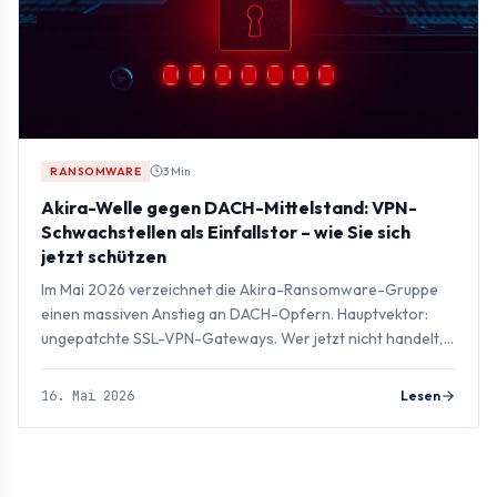
RANSOMWARE
3 Min
Akira-Welle gegen DACH-Mittelstand: VPN-
Schwachstellen als Einfallstor – wie Sie sich
jetzt schützen
Im Mai 2026 verzeichnet die Akira-Ransomware-Gruppe
einen massiven Anstieg an DACH-Opfern. Hauptvektor:
ungepatchte SSL-VPN-Gateways. Wer jetzt nicht handelt,
steht morgen im Leak-Portal.
16. Mai 2026
Lesen