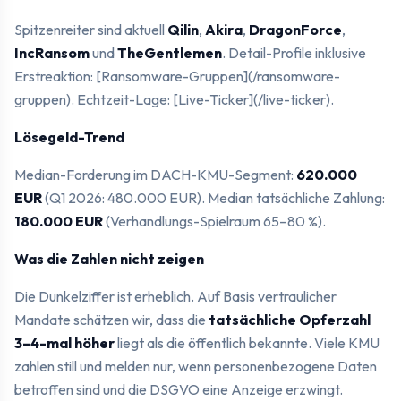
Spitzenreiter sind aktuell
Qilin
,
Akira
,
DragonForce
,
IncRansom
und
TheGentlemen
. Detail-Profile inklusive
Erstreaktion: [Ransomware-Gruppen](/ransomware-
gruppen). Echtzeit-Lage: [Live-Ticker](/live-ticker).
Lösegeld-Trend
Median-Forderung im DACH-KMU-Segment:
620.000
EUR
(Q1 2026: 480.000 EUR). Median tatsächliche Zahlung:
180.000 EUR
(Verhandlungs-Spielraum 65–80 %).
Was die Zahlen nicht zeigen
Die Dunkelziffer ist erheblich. Auf Basis vertraulicher
Mandate schätzen wir, dass die
tatsächliche Opferzahl
3–4-mal höher
liegt als die öffentlich bekannte. Viele KMU
zahlen still und melden nur, wenn personenbezogene Daten
betroffen sind und die DSGVO eine Anzeige erzwingt.